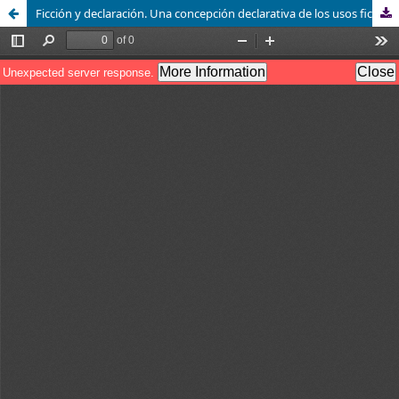
Ficción y declaración. Una concepción declarativa de los usos fictivos del lenguaje