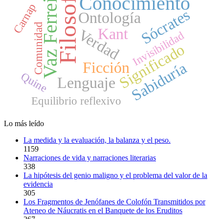
Filosofía
Vaz Ferreira
Conocimiento
Carnap
Sócrates
Ontología
Comunidad
Kant
Verdad
Invisibilidad
Significado
Ficción
Sabiduría
Quine
Lenguaje
Equilibrio reflexivo
Lo más leído
La medida y la evaluación, la balanza y el peso.
1159
Narraciones de vida y narraciones literarias
338
La hipótesis del genio maligno y el problema del valor de la
evidencia
305
Los Fragmentos de Jenófanes de Colofón Transmitidos por
Ateneo de Náucratis en el Banquete de los Eruditos