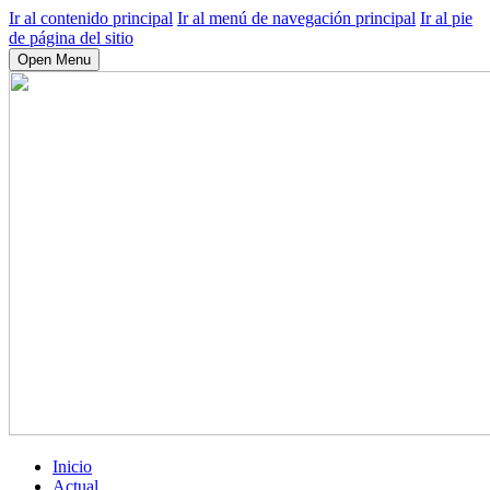
Ir al contenido principal
Ir al menú de navegación principal
Ir al pie
de página del sitio
Open Menu
Inicio
Actual