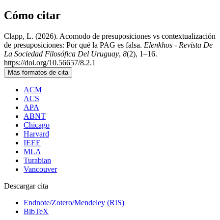
Cómo citar
Clapp, L. (2026). Acomodo de presuposiciones vs contextualización
de presuposiciones: Por qué la PAG es falsa.
Elenkhos - Revista De
La Sociedad Filosófica Del Uruguay
,
8
(2), 1–16.
https://doi.org/10.56657/8.2.1
Más formatos de cita
ACM
ACS
APA
ABNT
Chicago
Harvard
IEEE
MLA
Turabian
Vancouver
Descargar cita
Endnote/Zotero/Mendeley (RIS)
BibTeX