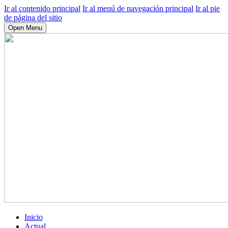
Ir al contenido principal
Ir al menú de navegación principal
Ir al pie
de página del sitio
Open Menu
Inicio
Actual