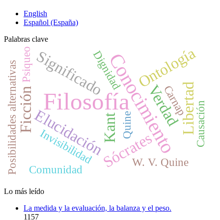
English
Español (España)
Palabras clave
Ontología
Psiqueo
Significado
Dignidad
Conocimiento
Posibilidades alternativas
Libertad
Verdad
Carnap
Ficción
Filosofía
Causación
Elucidación
Quine
Kant
Invisibilidad
Sócrates
W. V. Quine
Comunidad
Lo más leído
La medida y la evaluación, la balanza y el peso.
1157