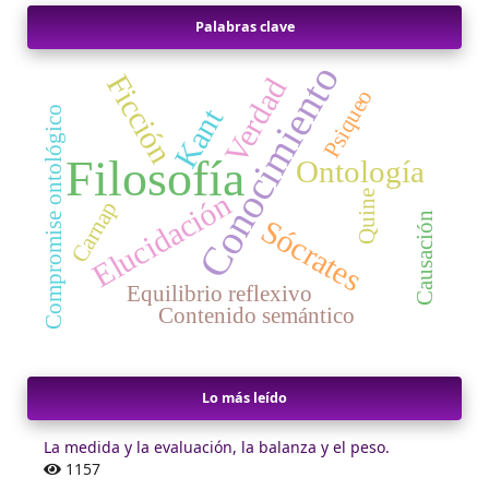
Palabras clave
Conocimiento
Ficción
Verdad
Psiqueo
Kant
Compromise ontológico
Filosofía
Ontología
Elucidación
Quine
Carnap
Causación
Sócrates
Equilibrio reflexivo
Contenido semántico
Lo más leído
La medida y la evaluación, la balanza y el peso.
1157