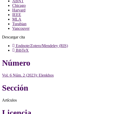
ABNT
Chicago
Harvard
IEEE
MLA
Turabian
Vancouver
Descargar cita
Endnote/Zotero/Mendeley (RIS)
BibTeX
Número
Vol. 6 Núm. 2 (2023): Elenkhos
Sección
Artículos
Licencia