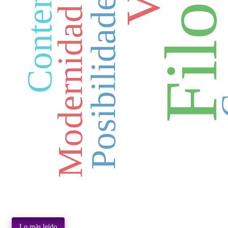
Modernidad tardía
Ca
Lo más leído