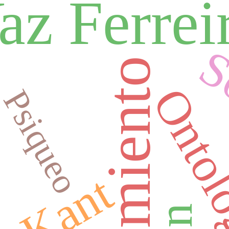
az Ferrei
S
Ontol
Psiqueo
a
Kant