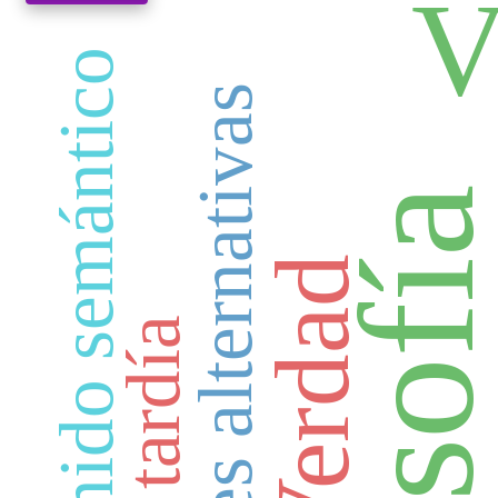
V
Contenido semántico
Posibilidades alternativas
Filosofí
Verdad